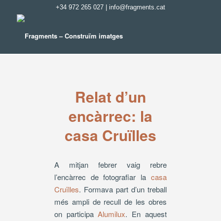
+34 972 265 027
|
info@fragments.cat
Relat d’un
encàrrec: la
casa Cruïlles
A mitjan febrer vaig rebre
l’encàrrec de fotografiar la
casa
Cruïlles
. Formava part d’un treball
més ampli de recull de les obres
on participa
Alumilux
. En aquest