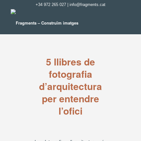
+34 972 265 027
|
info@fragments.cat
5 llibres de
fotografia
d’arquitectura
per entendre
l’ofici