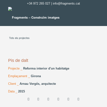
+34 972 265 027
|
info@fragments.cat
Tots els projectes
Pis de dalt
Projecte _
Reforma interior d'un habitatge
Emplaçament _
Girona
Client _
Arnau Vergés, arquitecte
Data _
2015