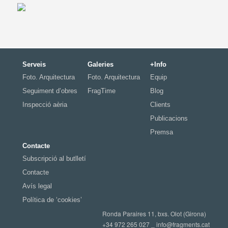
Serveis
Galeries
+Info
Foto. Arquitectura
Foto. Arquitectura
Equip
Seguiment d’obres
FragTime
Blog
Inspecció aèria
Clients
Publicacions
Premsa
Contacte
Subscripció al butlletí
Contacte
Avís legal
Política de ‘cookies’
Ronda Paraires 11, bxs. Olot (Girona)
+34 972 265 027 _
info@fragments.cat