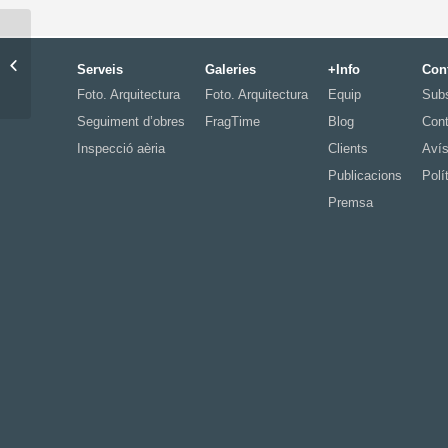
Llar d’infants a Les
Serveis
Galeries
+Info
Con
Planes
Foto. Arquitectura
Foto. Arquitectura
Equip
Subs
Seguiment d’obres
FragTime
Blog
Cont
Inspecció aèria
Clients
Avís
Publicacions
Polí
Premsa