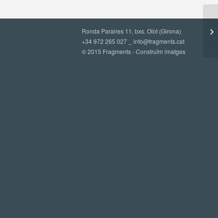
Ronda Paraires 11, bxs. Olot (Girona)
+34 972 265 027 _
info@fragments.cat
© 2015 Fragments - Construïm imatges