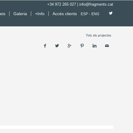
+34 972 265 027
|
info@fragments.cat
eis
Galeria
+Info
Accés clients
ESP
ENG
Tots els projectes