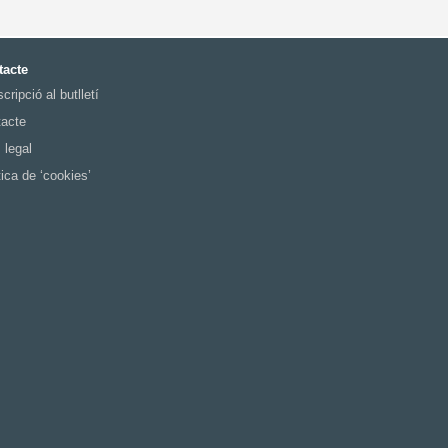
tacte
cripció al butlletí
acte
 legal
tica de ‘cookies’