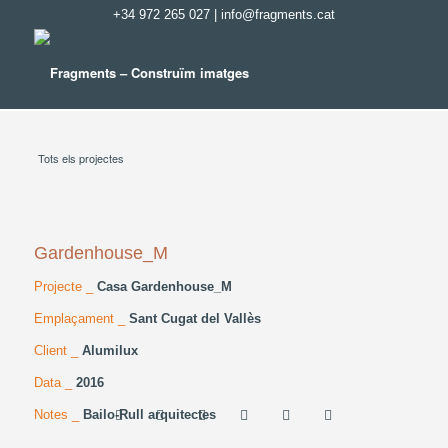
+34 972 265 027
|
info@fragments.cat
Tots els projectes
Gardenhouse_M
Projecte _
Casa Gardenhouse_M
Emplaçament _
Sant Cugat del Vallès
Client _
Alumilux
Data _
2016
Notes _
Bailo-Rull arquitectes