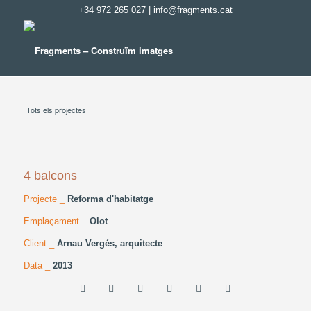
+34 972 265 027
|
info@fragments.cat
Tots els projectes
4 balcons
Projecte _
Reforma d'habitatge
Emplaçament _
Olot
Client _
Arnau Vergés, arquitecte
Data _
2013