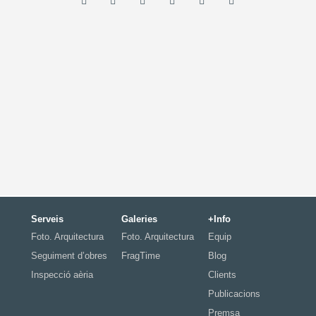
Serveis
Galeries
+Info
Foto. Arquitectura
Foto. Arquitectura
Equip
Seguiment d’obres
FragTime
Blog
Inspecció aèria
Clients
Publicacions
Premsa