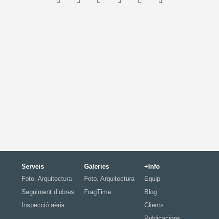
Serveis
Galeries
+Info
Foto. Arquitectura
Foto. Arquitectura
Equip
Seguiment d’obres
FragTime
Blog
Inspecció aèria
Clients
Publicacions