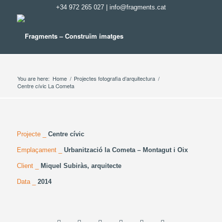
+34 972 265 027
|
info@fragments.cat
You are here:
Home
/
Projectes fotografia d’arquitectura
/
Centre cívic La Cometa
Projecte _
Centre cívic
Emplaçament _
Urbanització la Cometa – Montagut i Oix
Client _
Miquel Subiràs, arquitecte
Data _
2014