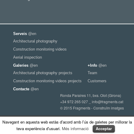
Serveis
@en
Architectural photography
Construction monitoring videos
Aerial inspection
Galeries
@en
+Info
@en
Architectural photography projects
Team
Construction monitoring videos projects
Customers
Contacte
@en
Ronda Paraires 11, bxs. Olot (Girona)
+34 972 265 027 _
info@fragments.cat
© 2015 Fragments - Construïm imatges
Navegant en aquesta web estàs d'acord amb l'ús de galetes per millorar la
teva experiència d'usuari.
Més informació
Acceptar