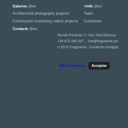
Galeries
@en
+Info
@en
Architectural photography projects
Team
Construction monitoring videos projects
Customers
Contacte
@en
Ronda Paraires 11, bxs. Olot (Girona)
+34 972 265 027 _
info@fragments.cat
© 2015 Fragments - Construïm imatges
Navegant en aquesta web estàs d'acord amb l'ús de galetes per millorar la
teva experiència d'usuari.
Més informació
Acceptar