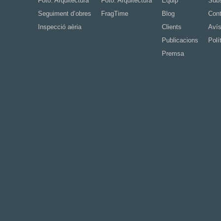
Foto. Arquitectura
Foto. Arquitectura
Equip
Subs
Seguiment d’obres
FragTime
Blog
Cont
Inspecció aèria
Clients
Avís
Publicacions
Polí
Premsa