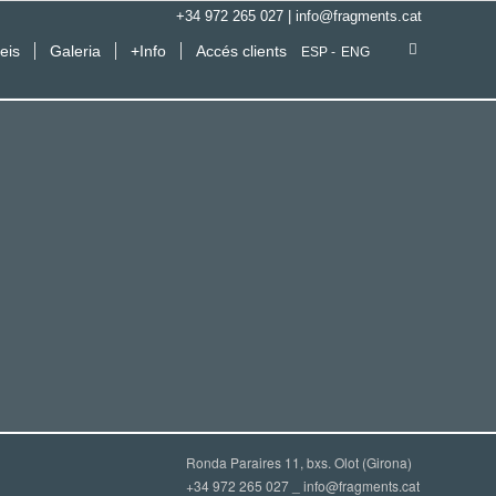
+34 972 265 027
|
info@fragments.cat
eis
Galeria
+Info
Accés clients
ESP
ENG
Ronda Paraires 11, bxs. Olot (Girona)
+34 972 265 027 _
info@fragments.cat