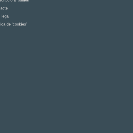
cripció al butlletí
acte
 legal
tica de ‘cookies’