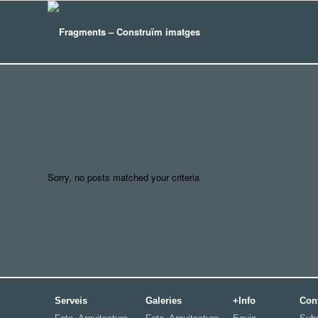
Sorry, no posts matched your criteria
Serveis
Galeries
+Info
Con