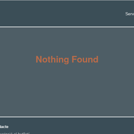
Serv
Nothing Found
tacte