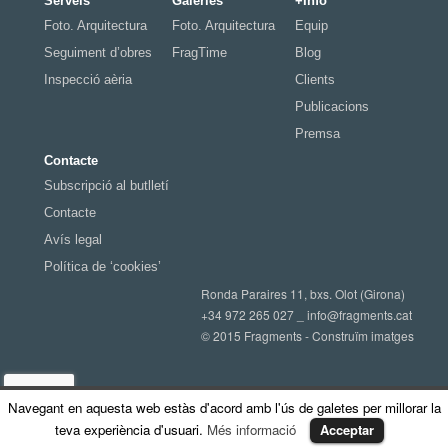
Serveis
Galeries
+Info
Foto. Arquitectura
Foto. Arquitectura
Equip
Seguiment d’obres
FragTime
Blog
Inspecció aèria
Clients
Publicacions
Premsa
Contacte
Subscripció al butlletí
Contacte
Avís legal
Política de ‘cookies’
Ronda Paraires 11, bxs. Olot (Girona)
+34 972 265 027 _
info@fragments.cat
© 2015 Fragments - Construïm imatges
Navegant en aquesta web estàs d'acord amb l'ús de galetes per millorar la
teva experiència d'usuari.
Més informació
Acceptar