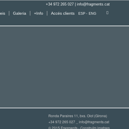
+34 972 265 027
|
info@fragments.cat
eis
Galeria
+Info
Accés clients
ESP
ENG
Ronda Paraires 11, bxs. Olot (Girona)
+34 972 265 027 _
info@fragments.cat
© 2015 Fragments - Construïm imatges