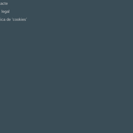
acte
 legal
tica de ‘cookies’