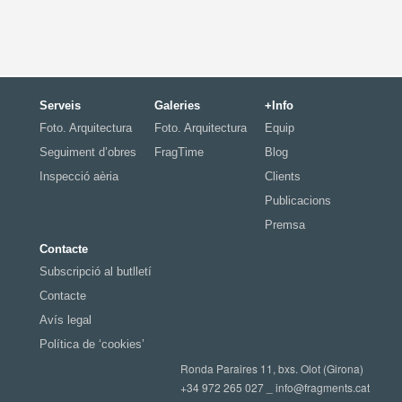
Serveis
Galeries
+Info
Foto. Arquitectura
Foto. Arquitectura
Equip
Seguiment d’obres
FragTime
Blog
Inspecció aèria
Clients
Publicacions
Premsa
Contacte
Subscripció al butlletí
Contacte
Avís legal
Política de ‘cookies’
Ronda Paraires 11, bxs. Olot (Girona)
+34 972 265 027 _
info@fragments.cat