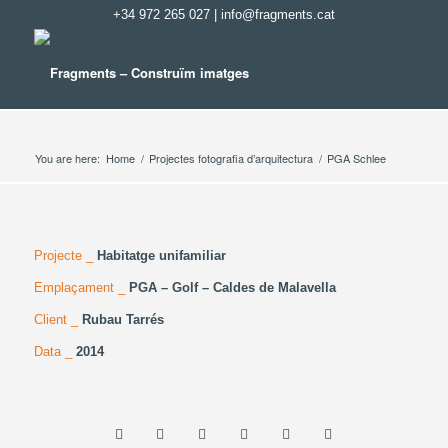
+34 972 265 027
|
info@fragments.cat
You are here:
Home
/
Projectes fotografia d’arquitectura
/
PGA Schlee
Projecte _
Habitatge unifamiliar
Emplaçament _
PGA – Golf – Caldes de Malavella
Client _
Rubau Tarrés
Data _
2014