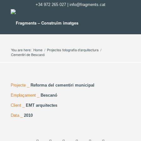
+34 972 265 027
|
info@fragments.cat
You are here:
Home
/
Projectes fotografia d’arquitectura
/
Cementiri de Bescanó
Projecte _
Reforma del cementiri municipal
Emplaçament _
Bescanó
Client _
EMT arquitectes
Data _
2010