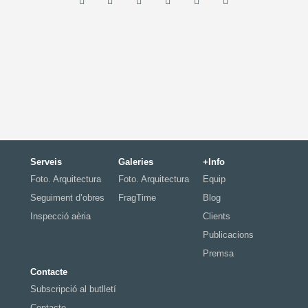
Serveis
Galeries
+Info
Foto. Arquitectura
Foto. Arquitectura
Equip
Seguiment d’obres
FragTime
Blog
Inspecció aèria
Clients
Publicacions
Premsa
Contacte
Subscripció al butlletí
Contacte