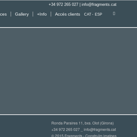
+34 972 265 027
|
info@fragments.cat
ices
Gallery
+Info
Accés clients
CAT
ESP
Ronda Paraires 11, bxs. Olot (Girona)
+34 972 265 027 _
info@fragments.cat
© 2015 Fragments - Construïm imatges