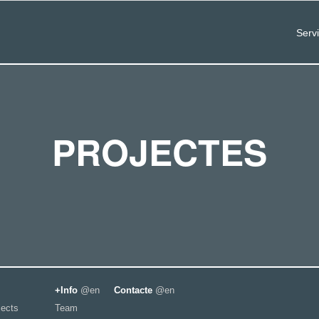
Serv
PROJECTES
+Info
@en
Contacte
@en
jects
Team