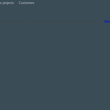
s projects
Customers
às d'acord amb l'ús de galetes per millorar la teva experiència d'usuari.
Més