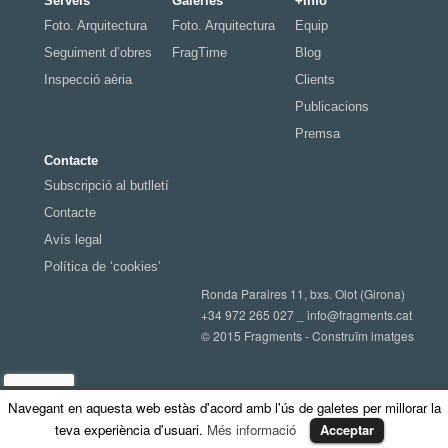
Serveis
Galeries
+Info
Foto. Arquitectura
Foto. Arquitectura
Equip
Seguiment d’obres
FragTime
Blog
Inspecció aèria
Clients
Publicacions
Premsa
Contacte
Subscripció al butlletí
Contacte
Avís legal
Política de ‘cookies’
Ronda Paraires 11, bxs. Olot (Girona)
+34 972 265 027 _
info@fragments.cat
© 2015 Fragments - Construïm imatges
Navegant en aquesta web estàs d'acord amb l'ús de galetes per millorar la
teva experiència d'usuari.
Més informació
Acceptar