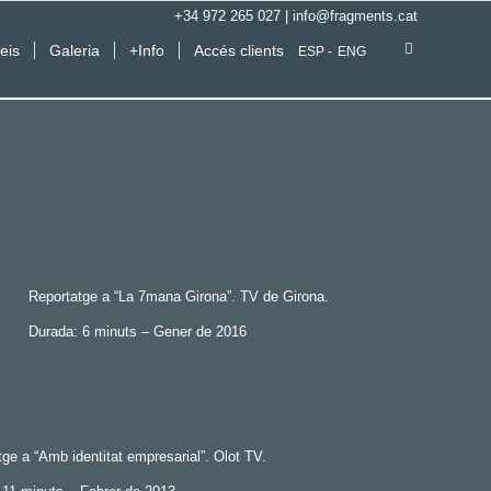
+34 972 265 027
|
info@fragments.cat
eis
Galeria
+Info
Accés clients
ESP
ENG
Reportatge a “La 7mana Girona”. TV de Girona.
Durada: 6 minuts – Gener de 2016
ge a “Amb identitat empresarial”. Olot TV.