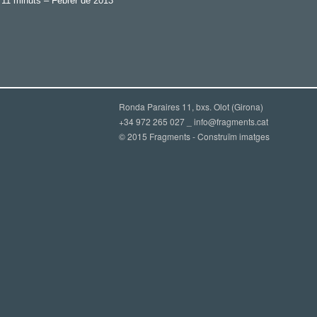
 11 minuts – Febrer de 2013
Ronda Paraires 11, bxs. Olot (Girona)
+34 972 265 027 _
info@fragments.cat
© 2015 Fragments - Construïm imatges