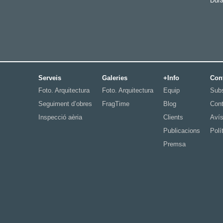
Dura
Serveis
Galeries
+Info
Con
Foto. Arquitectura
Foto. Arquitectura
Equip
Subs
Seguiment d’obres
FragTime
Blog
Cont
Inspecció aèria
Clients
Avís
Publicacions
Polí
Premsa