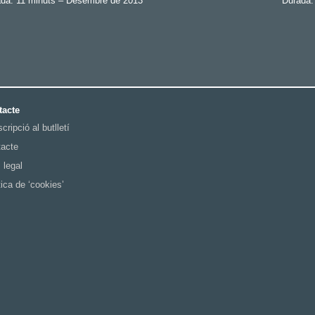
da: 11 minuts – Desembre de 2013
Durada:
tacte
cripció al butlletí
acte
 legal
tica de ‘cookies’