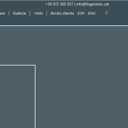
+34 972 265 027
|
info@fragments.cat
eis
Galeria
+Info
Accés clients
ESP
ENG