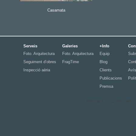
Casamata
Serveis
Galeries
+Info
Con
Foto. Arquitectura
Foto. Arquitectura
Equip
Subs
Seguiment d’obres
FragTime
Blog
Cont
Inspecció aèria
Clients
Avís
Publicacions
Polí
Premsa
Navegant en aquesta web est