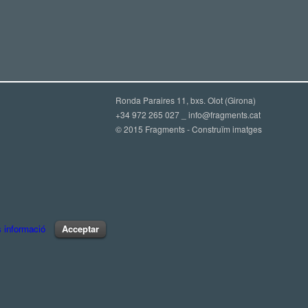
Ronda Paraires 11, bxs. Olot (Girona)
+34 972 265 027 _
info@fragments.cat
© 2015 Fragments - Construïm imatges
 informació
Acceptar