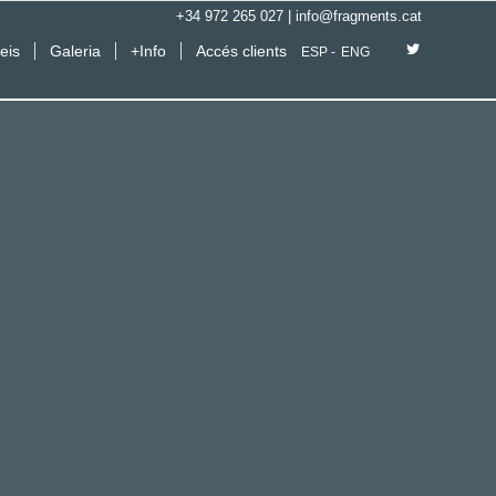
+34 972 265 027
|
info@fragments.cat
eis
Galeria
+Info
Accés clients
ESP
ENG