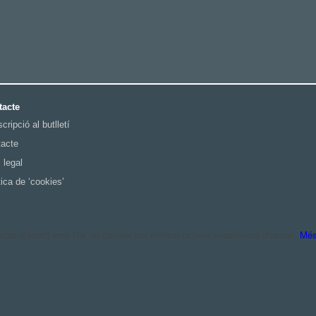
tacte
cripció al butlletí
acte
 legal
tica de ‘cookies’
às d'acord amb l'ús de galetes per millorar la teva experiència d'usuari.
Més