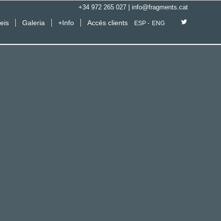
+34 972 265 027
|
info@fragments.cat
eis
Galeria
+Info
Accés clients
ESP
ENG