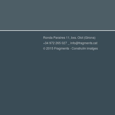
Ronda Paraires 11, bxs. Olot (Girona)
+34 972 265 027 _
info@fragments.cat
© 2015 Fragments - Construïm imatges