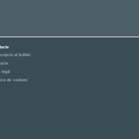
tacte
cripció al butlletí
acte
 legal
tica de ‘cookies’