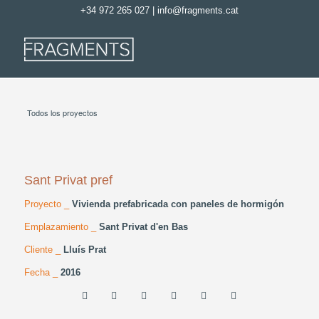
+34 972 265 027
|
info@fragments.cat
Todos los proyectos
Sant Privat pref
Proyecto _
Vivienda prefabricada con paneles de hormigón
Emplazamiento _
Sant Privat d'en Bas
Cliente _
Lluís Prat
Fecha _
2016