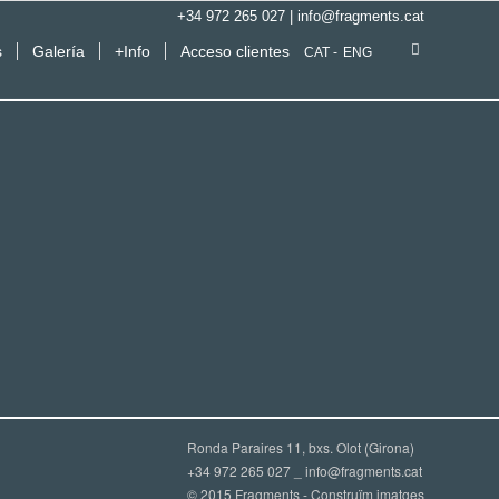
+34 972 265 027
|
info@fragments.cat
s
Galería
+Info
Acceso clientes
CAT
ENG
Ronda Paraires 11, bxs. Olot (Girona)
+34 972 265 027 _
info@fragments.cat
© 2015 Fragments - Construïm imatges