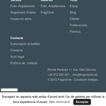
Serveis
Galeries
+Info
Foto. Arquitectura
Foto. Arquitectura
Equip
Seguiment d’obres
FragTime
Blog
Inspecció aèria
Clients
Publicacions
Premsa
Contacte
Subscripció al butlletí
Contacte
Avís legal
Política de ‘cookies’
Ronda Paraires 11, bxs. Olot (Girona)
+34 972 265 027 _
info@fragments.cat
© 2015 Fragments - Construïm imatges
Navegant en aquesta web estàs d'acord amb l'ús de galetes per millorar la
teva experiència d'usuari.
Més informació
Acceptar