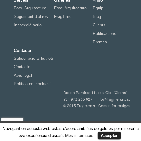
Serveis
Galeries
+Info
Foto. Arquitectura
Foto. Arquitectura
Equip
Seguiment d’obres
FragTime
Blog
Inspecció aèria
Clients
Publicacions
Premsa
Contacte
Subscripció al butlletí
Contacte
Avís legal
Política de ‘cookies’
Ronda Paraires 11, bxs. Olot (Girona)
+34 972 265 027 _
info@fragments.cat
© 2015 Fragments - Construïm imatges
Navegant en aquesta web estàs d'acord amb l'ús de galetes per millorar la
teva experiència d'usuari.
Més informació
Acceptar