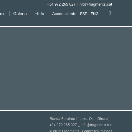
+34 972 265 027
|
info@fragments.cat
eis
Galeria
+Info
Accés clients
ESP
ENG
Ronda Paraires 11, bxs. Olot (Girona)
+34 972 265 027 _
info@fragments.cat
© 2015 Fragments - Construïm imatges