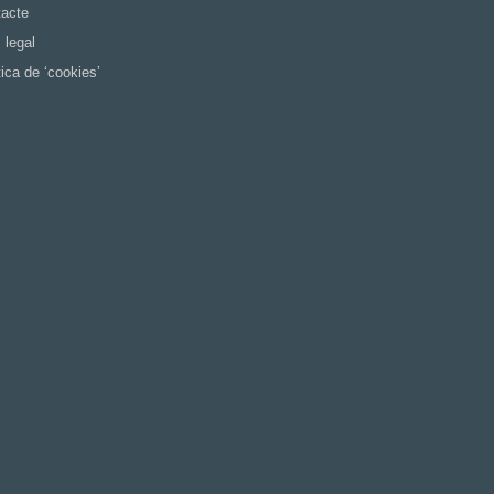
acte
 legal
tica de ‘cookies’