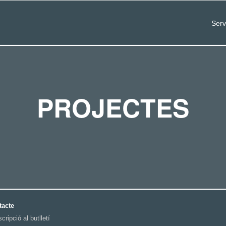
Serv
PROJECTES
tacte
cripció al butlletí