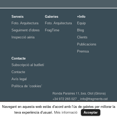
Serveis
Galeries
+Info
Foto. Arquitectura
Foto. Arquitectura
Equip
Seguiment d’obres
FragTime
Blog
Inspecció aèria
Clients
Publicacions
Premsa
Contacte
Subscripció al butlletí
Contacte
Avís legal
Política de ‘cookies’
Ronda Paraires 11, bxs. Olot (Girona)
+34 972 265 027 _
info@fragments.cat
© 2015 Fragments - Construïm imatges
Navegant en aquesta web estàs d'acord amb l'ús de galetes per millorar la
teva experiència d'usuari.
Més informació
Acceptar