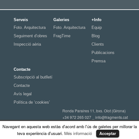
Serveis
Galeries
+Info
Foto. Arquitectura
Foto. Arquitectura
Equip
Seguiment d’obres
FragTime
Blog
Inspecció aèria
Clients
Publicacions
Premsa
Contacte
Subscripció al butlletí
Contacte
Avís legal
Política de ‘cookies’
Ronda Paraires 11, bxs. Olot (Girona)
+34 972 265 027 _
info@fragments.cat
© 2015 Fragments - Construïm imatges
Navegant en aquesta web estàs d'acord amb l'ús de galetes per millorar la
teva experiència d'usuari.
Més informació
Acceptar