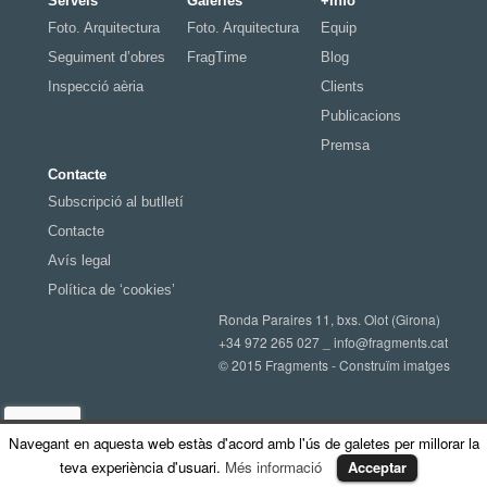
Serveis
Galeries
+Info
Foto. Arquitectura
Foto. Arquitectura
Equip
Seguiment d’obres
FragTime
Blog
Inspecció aèria
Clients
Publicacions
Premsa
Contacte
Subscripció al butlletí
Contacte
Avís legal
Política de ‘cookies’
Ronda Paraires 11, bxs. Olot (Girona)
+34 972 265 027 _
info@fragments.cat
© 2015 Fragments - Construïm imatges
Navegant en aquesta web estàs d'acord amb l'ús de galetes per millorar la
teva experiència d'usuari.
Més informació
Acceptar